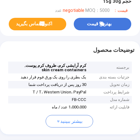
حجم 15g 30g
قیمت：negotiable
MOQ：5000 عدد
بهترین قیمت
اکنون تماس بگیرید
توضیحات محصول
,
کرم آرایشی کرم، ظروف کرم پوست
برجسته
skin cream containers
جزئیات بسته بندی
یک بطری را روی یک ورق فوم قرار دهید
زمان تحویل
30 روز پس از دریافت پرداخت شما
شرایط پرداخت
T / T، Western Union، PayPal
شماره مدل
FB-CCC
قابلیت ارائه
1،000،000 عدد / ماه
بیشتر ببینید