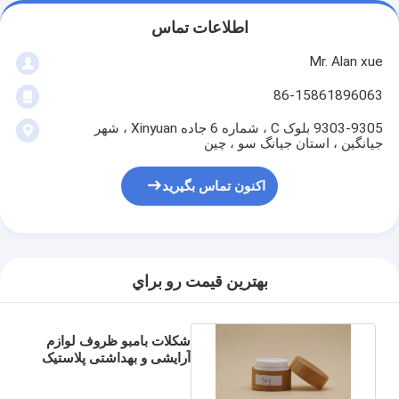
اطلاعات تماس
Mr. Alan xue
86-15861896063
9303-9305 بلوک C ، شماره 6 جاده Xinyuan ، شهر
جیانگین ، استان جیانگ سو ، چین
اکنون تماس بگیرید
بهترين قيمت رو براي
شکلات بامبو ظروف لوازم
آرایشی و بهداشتی پلاستیک
داخلی حجم 15g 30g