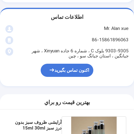
اطلاعات تماس
Mr. Alan xue
86-15861896063
9303-9305 بلوک C ، شماره 6 جاده Xinyuan ، شهر
جیانگین ، استان جیانگ سو ، چین
اکنون تماس بگیرید
بهترين قيمت رو براي
آرایشی ظروف سبز بدون
درز سبز 15ml 30ml
50ml 100ml اختیاری