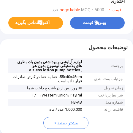
اختیاری
قیمت：negotiable
MOQ：5000 عدد
بهترین قیمت
اکنون تماس بگیرید
توضیحات محصول
لوازم آرایشی و بهداشتی بدون باد، بطری
برجسته
های پلاستیکی لوسیون بدون هوا
,
airless lotion pump bottles
55x40x45cm، خط به خط در کارتن صادرات
جزئیات بسته بندی
قرار داده است
زمان تحویل
30 روز پس از دریافت پرداخت شما
شرایط پرداخت
T / T، Western Union، PayPal
شماره مدل
FB-AB
قابلیت ارائه
1،000،000 عدد / ماه
بیشتر ببینید