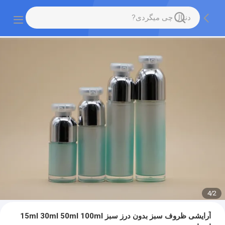
4
/
2
آرایشی ظروف سبز بدون درز سبز 15ml 30ml 50ml 100ml